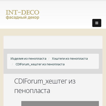
Изделия из пенопласта
Хэштеги из пенопласта
CDIForum_хештег из пенопласта
CDIForum_хештег из
пенопласта