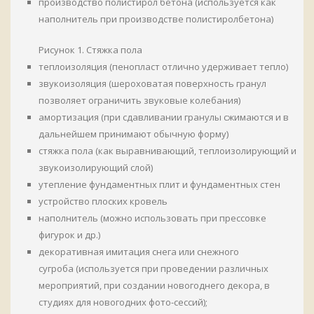
производство полистирол бетона (используется как
наполнитель при производстве полистиролбетона)
Рисунок 1. Стяжка пола
теплоизоляция (пенопласт отлично удерживает тепло)
звукоизоляция (шероховатая поверхность гранул
позволяет ограничить звуковые колебания)
амортизация (при сдавливании гранулы сжимаются и в
дальнейшем принимают обычную форму)
стяжка пола (как выравнивающий, теплоизолирующий и
звукоизолирующий слой)
утепление фундаментных плит и фундаментных стен
устройство плоских кровель
наполнитель (можно использовать при прессовке
фигурок и др.)
декоративная имитация снега или снежного
сугроба (используется при проведении различных
мероприятий, при создании новогоднего декора, в
студиях для новогодних фото-сессий);