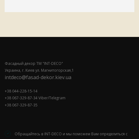
Фасадный декор ТМ "INT-DECO"
Украина, г. Киев ул. Магнитогорская,1
intdeco@fasad-dekor.kiev.ua
+38 044-228-15-14
+38 067-329-87-34 Viber/Telegram
+38 067-329-87-35
Обращайтесь в INT-DECO и мы поможем Вам определиться с