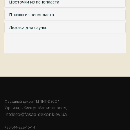
Цветочки из пенопласта
Птички из пенопласта
Лежаки для сауны
Фасадный декор ТМ "INT-DECO"
Украина, г. Киев ул. Магнитогорская,1
intdeco@fasad-dekor.kiev.ua
+38 044-228-15-14