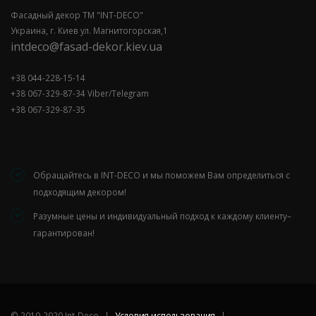
Фасадный декор ТМ "INT-DECO"
Украина, г. Киев ул. Магнитогорская,1
intdeco@fasad-dekor.kiev.ua
+38 044-228-15-14
+38 067-329-87-34 Viber/Telegram
+38 067-329-87-35
Обращайтесь в INT-DECO и мы поможем Вам определиться с
подходящим декором!
Разумные цены и индивидуальный подход к каждому клиенту–
гарантирован!
©
2010-2020 Int-Deco
|
Условия использования
|