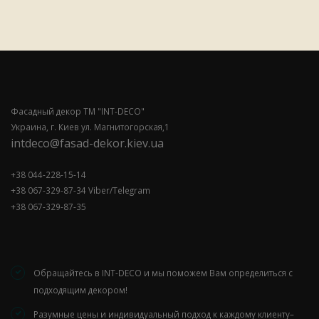
Фасадный декор ТМ "INT-DECO"
Украина, г. Киев ул. Магнитогорская,1
intdeco@fasad-dekor.kiev.ua
+38 044-228-15-14
+38 067-329-87-34 Viber/Telegram
+38 067-329-87-35
Обращайтесь в INT-DECO и мы поможем Вам определиться с
подходящим декором!
Разумные цены и индивидуальный подход к каждому клиенту–