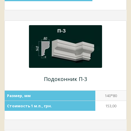
Подоконник П-3
Размер, мм
140*80
Стоимость 1 м.п., грн.
153,00