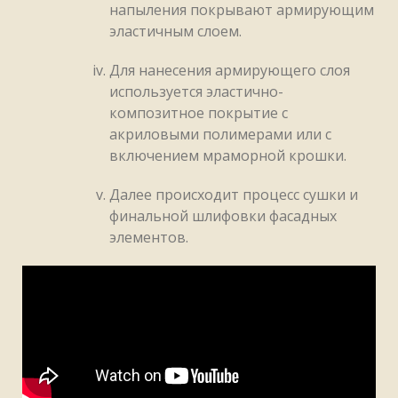
напыления покрывают армирующим
эластичным слоем.
Для нанесения армирующего слоя
используется эластично-
композитное покрытие с
акриловыми полимерами или с
включением мраморной крошки.
Далее происходит процесс сушки и
финальной шлифовки фасадных
элементов.