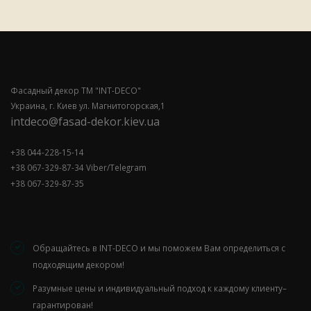
Фасадный декор ТМ "INT-DECO"
Украина, г. Киев ул. Магнитогорская,1
intdeco@fasad-dekor.kiev.ua
+38 044-228-15-14
+38 067-329-87-34 Viber/Telegram
+38 067-329-87-35
Обращайтесь в INT-DECO и мы поможем Вам определиться с
подходящим декором!
Разумные цены и индивидуальный подход к каждому клиенту–
гарантирован!