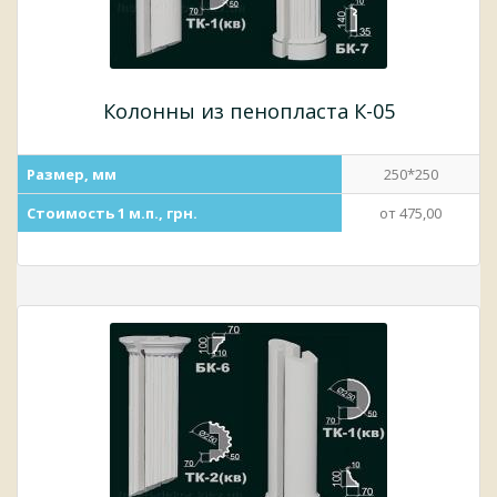
Колонны из пенопласта К-05
Размер, мм
250*250
Стоимость 1 м.п., грн.
от 475,00