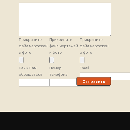
Прикрипите
Прикрипите
Прикрипите
файл чертежей
файл чертежей
файл чертежей
и фото
и фото
и фото
Как к Вам
Номер
Email
обращаться
телефона