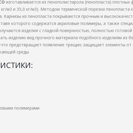
CO
изготавливается из пенополистирола (пенопласта) плотных 
 кг/м3 и 35,0 кг/м3). Методом термической порезки пенопласта 
а. Карнизы из пенопласта покрываются прочным и высококачес
ставе которого содержатся акриловые полимеры, а также спец
лучаются изделия с гладкой поверхностью, полностью готовой
ать изделию вид прочного материала подобного изделиям из бе
, что предотвращает появление трещин; защищает элементы от
жающей среды.
РИСТИКИ:
иловыми полимерами