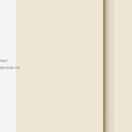
нных
арнизы по