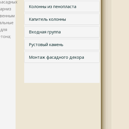
фасадных
Колонны из пенопласта
карниз
твенным
Капитель колонны
иальные
 для
Входная группа
тона;
Рустовый камень
Монтаж фасадного декора