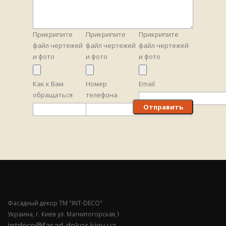
Прикрипите
Прикрипите
Прикрипите
файл чертежей
файл чертежей
файл чертежей
и фото
и фото
и фото
Как к Вам
Номер
Email
обращаться
телефона
Фасадный декор ТМ "INT-DECO"
Украина, г. Киев ул. Магнитогорская,1
intdeco@fasad-dekor.kiev.ua