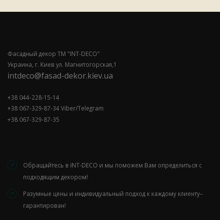
Фасадный декор ТМ "INT-DECO"
Украина, г. Киев ул. Магнитогорская,1
intdeco@fasad-dekor.kiev.ua
+38 044-228-15-14
+38 067-329-87-34 Viber/Telegram
+38 067-329-87-35
Обращайтесь в INT-DECO и мы поможем Вам определиться с
подходящим декором!
Разумные цены и индивидуальный подход к каждому клиенту–
гарантирован!