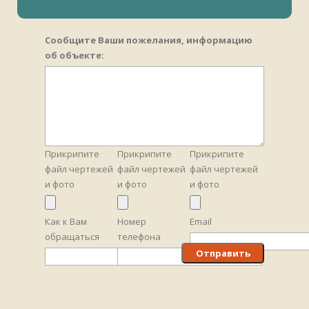
Сообщите Ваши пожелания, информацию
об объекте:
Прикрипите
Прикрипите
Прикрипите
файл чертежей
файл чертежей
файл чертежей
и фото
и фото
и фото
Как к Вам
Номер
Email
обращаться
телефона