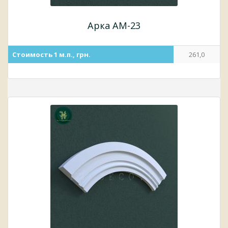
Арка АМ-23
Стоимость 1 м.п., грн.
261,0