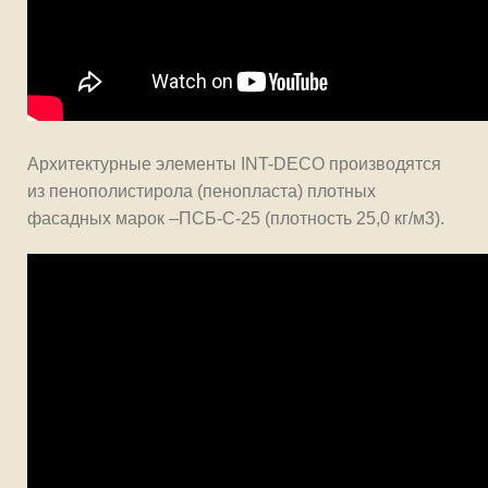
Архитектурные элементы INT-DECO производятся
из пенополистирола (пенопласта) плотных
фасадных марок –ПСБ-С-25 (плотность 25,0 кг/м3).