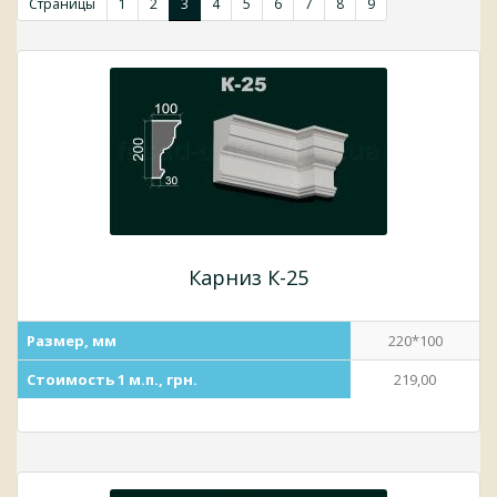
Страницы
1
2
3
4
5
6
7
8
9
Карниз К-25
Размер, мм
220*100
Стоимость 1 м.п., грн.
219,00