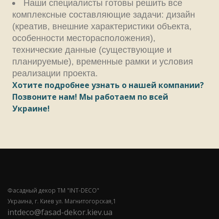
Наши специалисты готовы решить все
комплексные составляющие задачи: дизайн
(креатив, внешние характеристики объекта,
особенности месторасположения),
технические данные (существующие и
планируемые), временные рамки и условия
реализации проекта.
Хотите подробнее узнать о нашей компании?
Позвоните нам! Мы работаем по всей
Украине!
Фасадный декор ТМ "INT-DECO"
Украина, г. Киев ул. Магнитогорская,1
intdeco@fasad-dekor.kiev.ua