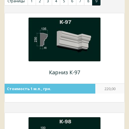
Страницы
1
2
3
4
5
6
7
8
9
Карниз К-97
Стоимость 1 м.п., грн.
220,00