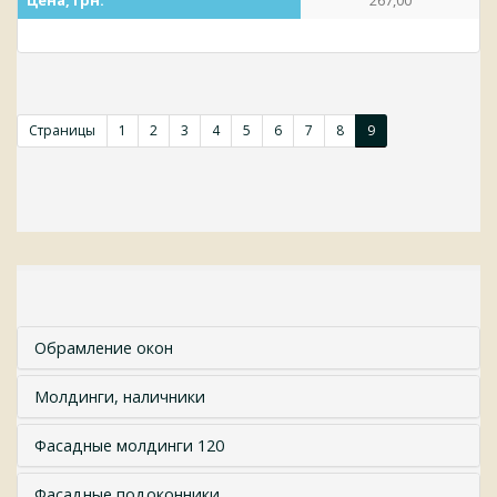
Цена, грн.
267,00
Страницы
1
2
3
4
5
6
7
8
9
Обрамление окон
Молдинги, наличники
Фасадные молдинги 120
Фасадные подоконники