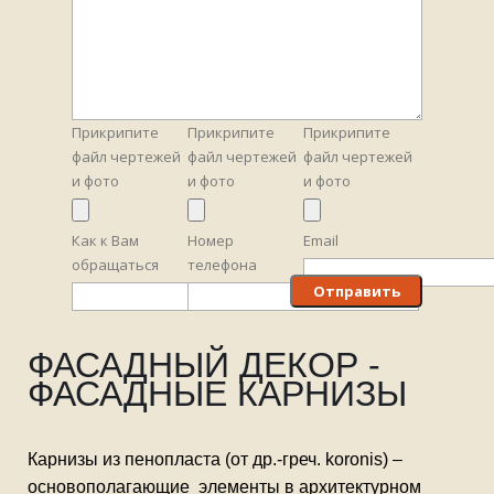
Прикрипите
Прикрипите
Прикрипите
файл чертежей
файл чертежей
файл чертежей
и фото
и фото
и фото
Как к Вам
Номер
Email
обращаться
телефона
ФАСАДНЫЙ ДЕКОР -
ФАСАДНЫЕ КАРНИЗЫ
Карнизы из пенопласта
(от др.-греч. koronis)
–
основополагающие
элементы в архитектурном