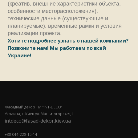
(креатив, внешние характеристики объекта,
особенности месторасположения),
технические данные (существующие и
планируемые), временные рамки и условия
реализации проекта.
Хотите подробнее узнать о нашей компании?
Позвоните нам! Мы работаем по всей
Украине!
Фасадный декор ТМ "INT-DECO"
Украина, г. Киев ул. Магнитогорская,1
intdeco@fasad-dekor.kiev.ua
+38 044-228-15-14