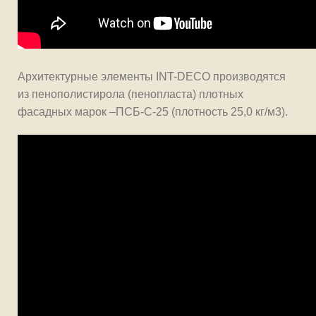
Архитектурные элементы INT-DECO производятся
из пенополистирола (пенопласта) плотных
фасадных марок –ПСБ-С-25 (плотность 25,0 кг/м3).